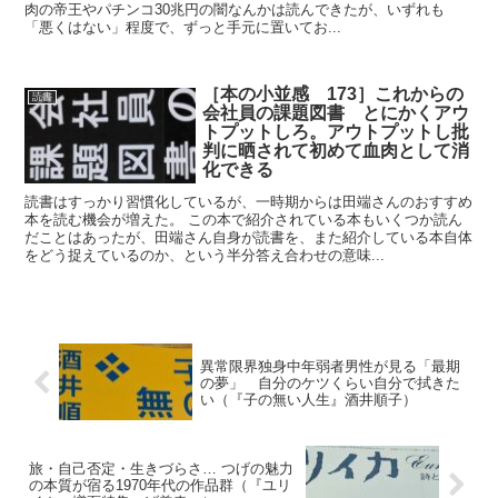
肉の帝王やパチンコ30兆円の闇なんかは読んできたが、いずれも
「悪くはない」程度で、ずっと手元に置いてお...
［本の小並感 173］これからの
読書
会社員の課題図書 とにかくアウ
トプットしろ。アウトプットし批
判に晒されて初めて血肉として消
化できる
読書はすっかり習慣化しているが、一時期からは田端さんのおすすめ
本を読む機会が増えた。 この本で紹介されている本もいくつか読ん
だことはあったが、田端さん自身が読書を、また紹介している本自体
をどう捉えているのか、という半分答え合わせの意味...
異常限界独身中年弱者男性が見る「最期
の夢」 自分のケツくらい自分で拭きた
い（『子の無い人生』酒井順子）
旅・自己否定・生きづらさ… つげの魅力
の本質が宿る1970年代の作品群（『ユリ