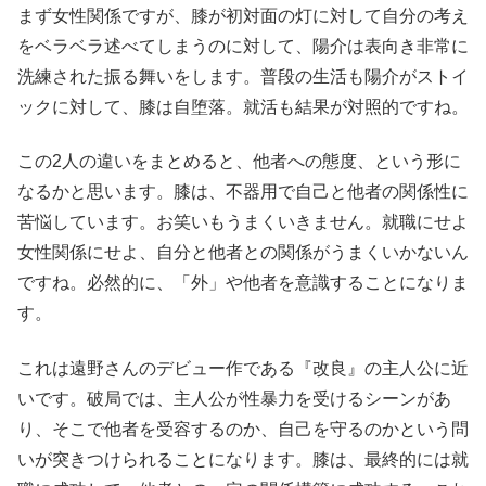
まず女性関係ですが、膝が初対面の灯に対して自分の考え
をベラベラ述べてしまうのに対して、陽介は表向き非常に
洗練された振る舞いをします。普段の生活も陽介がストイ
ックに対して、膝は自堕落。就活も結果が対照的ですね。
この2人の違いをまとめると、他者への態度、という形に
なるかと思います。膝は、
不器用で自己と他者の関係性に
苦悩しています。お笑いもうまくいきません。就職にせよ
女性関係にせよ、自分と他者との関係がうまくいかないん
ですね。必然的に、「外」や他者を意識することになりま
す。
これは遠野さんのデビュー作である『改良』の主人公に近
いです。破局では、主人公が性暴力を受けるシーンがあ
り、そこで他者を受容するのか、自己を守るのかという問
いが突きつけられることになります。
膝は、最終的には就