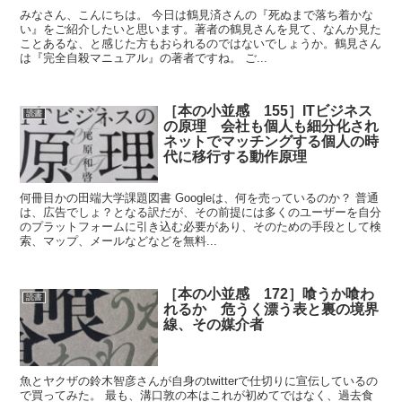
みなさん、こんにちは。 今日は鶴見済さんの『死ぬまで落ち着かな
い』をご紹介したいと思います。著者の鶴見さんを見て、なんか見た
ことあるな、と感じた方もおられるのではないでしょうか。鶴見さん
は『完全自殺マニュアル』の著者ですね。 ご...
［本の小並感 155］ITビジネス
読書
の原理 会社も個人も細分化され
ネットでマッチングする個人の時
代に移行する動作原理
何冊目かの田端大学課題図書 Googleは、何を売っているのか？ 普通
は、広告でしょ？となる訳だが、その前提には多くのユーザーを自分
のプラットフォームに引き込む必要があり、そのための手段として検
索、マップ、メールなどなどを無料...
［本の小並感 172］喰うか喰わ
読書
れるか 危うく漂う表と裏の境界
線、その媒介者
魚とヤクザの鈴木智彦さんが自身のtwitterで仕切りに宣伝しているの
で買ってみた。 最も、溝口敦の本はこれが初めてではなく、過去食