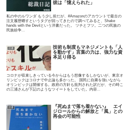
彼は「憶えられた」
私の中のルワンダ もう少し前だが、#Amazonのアカウントで最古の
注文履歴晒すというタグが回ってきたので調べてみると、Shake
hands with the Devilという洋書だった。 ツチとフツ。二つの民族の
民族紛争...
技術も制度もマネジメントも「人
読書
を動かす」言葉の力は、強力な資
本足り得る
コロナが収束しきっている今からはもう想像するしかないが、東京オ
リンピックはコロナで中止論も多かった。 国民に自粛を強いながら
オリンピックは開催する。政府の方針も批判された訳だが、その時こ
の三浦さんが下記のようなツイートをしていた。内容...
『死ぬまで落ち着かない』 エイ
読書
ジロールからの解放と「風」との
再会の可能性