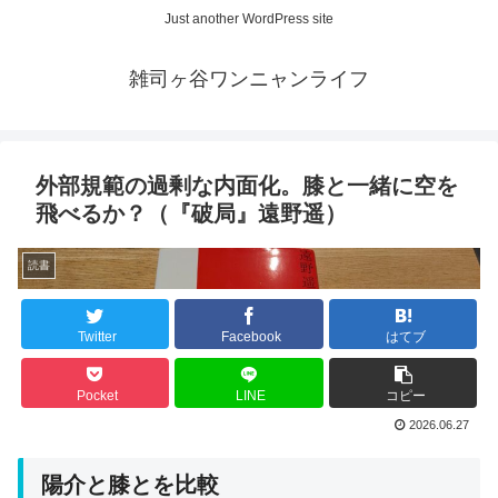
Just another WordPress site
雑司ヶ谷ワンニャンライフ
外部規範の過剰な内面化。膝と一緒に空を
飛べるか？（『破局』遠野遥）
読書
Twitter
Facebook
はてブ
Pocket
LINE
コピー
2026.06.27
陽介と膝とを比較