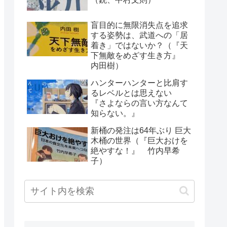
盲目的に無限消失点を追求
する姿勢は、武道への「居
着き」ではないか？（『天
下無敵をめざす生き方』
内田樹）
ハンターハンターと比肩す
るレベルとは思えない
『さよならの言い方なんて
知らない。』
新桶の発注は64年ぶり 巨大
木桶の世界（『巨大おけを
絶やすな！』 竹内早希
子）