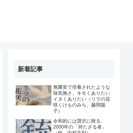
新着記事
無菌室で培養されたような
味気無さ。キモくありたい
イタくありたい（リラの花
咲くけものみち、藤岡陽
子）
令和的には贅沢に映る、
2000年の「持たざる者」
（銃、中村文則）