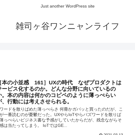
Just another WordPress site
雑司ヶ谷ワンニャンライフ
［本の小並感 161］UXの時代 なぜプロダクトは
サービス化するのか。どんな分野に向いているの
か。本の内容は何かのコピペのように薄っぺらい
が、行動には考えさせられる。
ワードを散りばめた薄っぺらさ 何冊かガバッと買ったのだが、こ
が一番読むのが憂鬱だった。UXやらIoTやらバズワードを散りば
薄っぺらいビジネス書な予感がしていたからだが、残念ながらそ
感は当たってしまう。 IoTではGE...