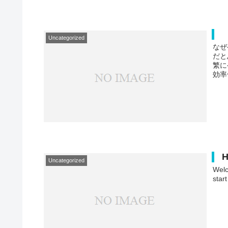
Uncategorized
なぜ
だと
繁に
効率
H
Uncategorized
Welc
start