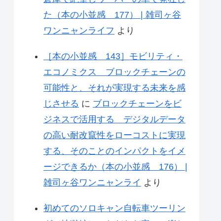
た（本の小並感 177） | 雑司ヶ谷
ワンニャンライフ
より
［本の小並感 143］モビリティ・
エコノミクス ブロックチェーンの
可能性と、それが実現する未来を感
じさせる
に
ブロックチェーンをビ
ジネスで活用する デジタルデータ
の高い耐改竄性をローコストに実現
する、そのことのインパクトをイメ
ージできるか（本の小並感 176） |
雑司ヶ谷ワンニャンライ
より
初めてのソロキャン自転車ツーリン