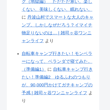
グ（地獄編） ただただ寒い。楽し
くない、美味しくない、眠れない。
に
丹波山村でスマートな大人のキャ
ンプ。しかしなぜだろう？イマイチ
物足りないのは… | 雑司ヶ谷ワンニ
ャンライフ
より
自転車キャンプ行きたい！モンベラ
ーになって、ベランダで寝てみた。
（準備編1）
に
自転車キャンプ行き
たい！準備編2 ゆるふわのつもり
が、90,000円かけてガチキャンプの
予感 | 雑司ヶ谷ワンニャンライフ
よ
り