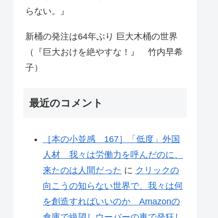
らない。』
新桶の発注は64年ぶり 巨大木桶の世界
（『巨大おけを絶やすな！』 竹内早希
子）
最近のコメント
［本の小並感 167］「低度」外国
人材 我々は労働力を呼んだのに、
来たのは人間だった
に
クリックの
向こうの知らない世界で、我々は何
を創造すればいいのか Amazonの
倉庫で絶望しウーバーの車で発狂し