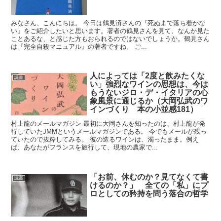
みなさん、こんにちは。 今日は鶴見済さんの『死ぬまで落ち着かな
い』をご紹介したいと思います。著者の鶴見さんを見て、なんか見た
ことあるな、と感じた方もおられるのではないでしょうか。鶴見さん
は『完全自殺マニュアル』の著者ですね。 ご...
人によっては「2度と飲みたくな
読書
い」強烈なワインの思想は、今は
もうないジロ・デ・イタリアの心
象風景に通じるか（大岡弘武のワ
インづくり 本の小並感181）
村上龍のメールマガジン 最初に大岡さんを知ったのは、村上龍が発
行していたJMMというメールマガジンである。 今でもメールが残っ
ていたので抜粋してみる。 彼の造るワインは、濁ったまま。例え
ば、あなたがフランスを旅行して、現地の農家で...
「お前、休むのか？見てなくて書
読書
けるのか？」 全ての「私」にプ
ロとしての矜持を問う落合の哲学