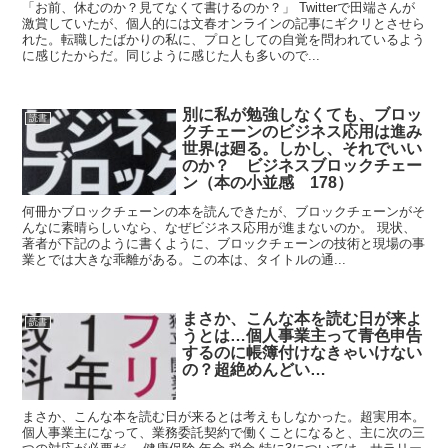
「お前、休むのか？見てなくて書けるのか？」 Twitterで田端さんが
激賞していたが、個人的には文春オンラインの記事にギクリとさせら
れた。転職したばかりの私に、プロとしての自覚を問われているよう
に感じたからだ。同じように感じた人も多いので...
別に私が勉強しなくても、ブロッ
読書
クチェーンのビジネス応用は進み
世界は廻る。しかし、それでいい
のか？ ビジネスブロックチェー
ン（本の小並感 178）
何冊かブロックチェーンの本を読んできたが、ブロックチェーンがそ
んなに素晴らしいなら、なぜビジネス応用が進まないのか。 現状、
著者が下記のように書くように、ブロックチェーンの技術と現場の事
業とでは大きな乖離がある。この本は、タイトルの通...
まさか、こんな本を読む日が来よ
読書
うとは…個人事業主って青色申告
するのに帳簿付けなきゃいけない
の？超絶めんどい…
まさか、こんな本を読む日が来るとは考えもしなかった。超実用本。
個人事業主になって、業務委託契約で働くことになると、主に次の三