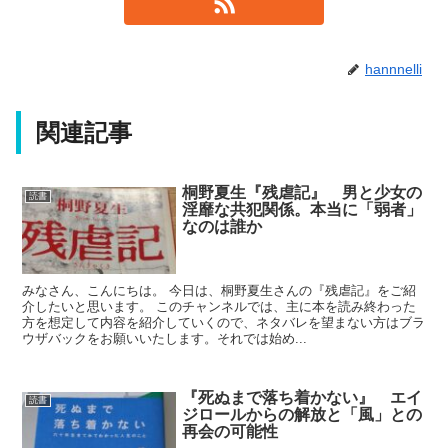
hannnelli
関連記事
桐野夏生『残虐記』 男と少女の
読書
淫靡な共犯関係。本当に「弱者」
なのは誰か
みなさん、こんにちは。 今日は、桐野夏生さんの『残虐記』をご紹
介したいと思います。 このチャンネルでは、主に本を読み終わった
方を想定して内容を紹介していくので、ネタバレを望まない方はブラ
ウザバックをお願いいたします。それでは始め...
『死ぬまで落ち着かない』 エイ
読書
ジロールからの解放と「風」との
再会の可能性