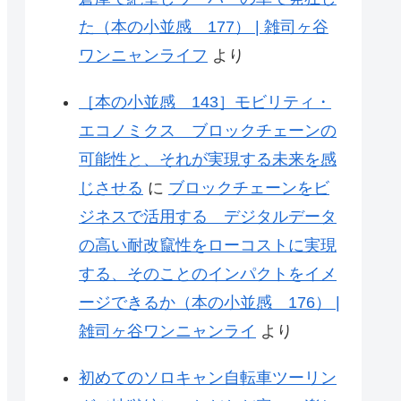
た（本の小並感 177） | 雑司ヶ谷
ワンニャンライフ
より
［本の小並感 143］モビリティ・
エコノミクス ブロックチェーンの
可能性と、それが実現する未来を感
じさせる
に
ブロックチェーンをビ
ジネスで活用する デジタルデータ
の高い耐改竄性をローコストに実現
する、そのことのインパクトをイメ
ージできるか（本の小並感 176） |
雑司ヶ谷ワンニャンライ
より
初めてのソロキャン自転車ツーリン