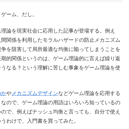
。ゲーム、だし。
ム理論を現実社会に応用した記事が登場する。例え
人間関係を利用したモラルハザードの防止メカニズム
競争を阻害して局所最適な均衡に陥ってしまうことを
長期的関係というのは、ゲーム理論的に言えば繰り返
そうなる？という理解に苦しむ事象をゲーム理論を使
のか
や
メカニズムデザイン
などゲーム理論を応用する
。なので、ゲーム理論の用語はいろいろ知っているの
いので、例えばナッシュ均衡と言っても、自分で使え
いうわけで、入門書を買ってみた。