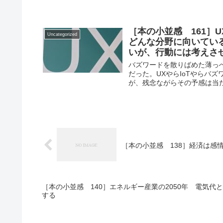
［本の小並感 161］
Uncategorized
どんな分野に向いてい
いが、行動には考えさ
バズワードを散りばめた薄っ
だった。UXやらIoTやらバ
が、残念ながらその予感は当たって
［本の小並感 138］経済は感
［本の小並感 140］エネルギー産業の2050年 電気代
する