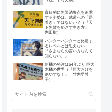
盲目的に無限消失点を追求
する姿勢は、武道への「居
着き」ではないか？（『天
下無敵をめざす生き方』
内田樹）
ハンターハンターと比肩す
るレベルとは思えない
『さよならの言い方なんて
知らない。』
新桶の発注は64年ぶり 巨大
木桶の世界（『巨大おけを
絶やすな！』 竹内早希
子）