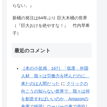
らない。』
新桶の発注は64年ぶり 巨大木桶の世界
（『巨大おけを絶やすな！』 竹内早希
子）
最近のコメント
［本の小並感 167］「低度」外国
人材 我々は労働力を呼んだのに、
来たのは人間だった
に
クリックの
向こうの知らない世界で、我々は何
を創造すればいいのか Amazonの
倉庫で絶望しウーバーの車で発狂し