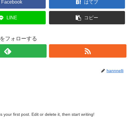
Facebook
はてブ
LINE
コピー
elliをフォローする
hannnelli
our first post. Edit or delete it, then start writing!