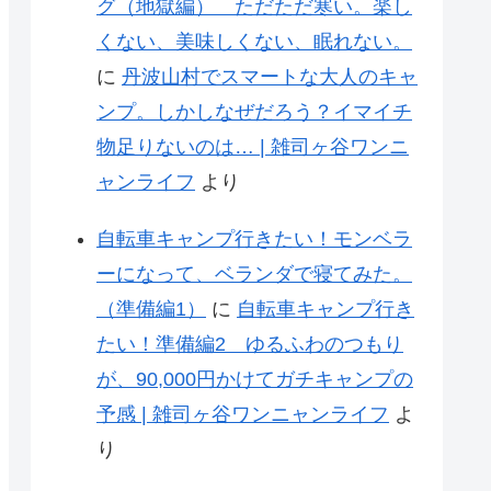
グ（地獄編） ただただ寒い。楽し
くない、美味しくない、眠れない。
に
丹波山村でスマートな大人のキャ
ンプ。しかしなぜだろう？イマイチ
物足りないのは… | 雑司ヶ谷ワンニ
ャンライフ
より
自転車キャンプ行きたい！モンベラ
ーになって、ベランダで寝てみた。
（準備編1）
に
自転車キャンプ行き
たい！準備編2 ゆるふわのつもり
が、90,000円かけてガチキャンプの
予感 | 雑司ヶ谷ワンニャンライフ
よ
り