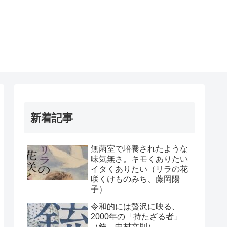
新着記事
無菌室で培養されたような
味気無さ。キモくありたい
イタくありたい（リラの花
咲くけものみち、藤岡陽
子）
令和的には贅沢に映る、
2000年の「持たざる者」
（銃、中村文則）