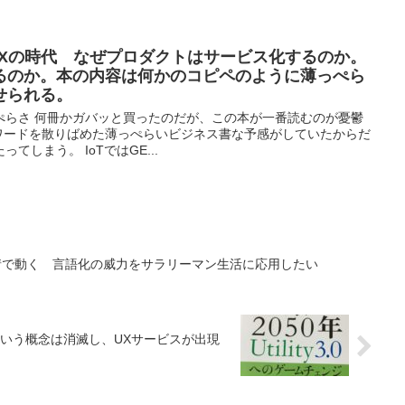
UXの時代 なぜプロダクトはサービス化するのか。
るのか。本の内容は何かのコピペのように薄っぺら
せられる。
ぺらさ 何冊かガバッと買ったのだが、この本が一番読むのが憂鬱
ズワードを散りばめた薄っぺらいビジネス書な予感がしていたからだ
しまう。 IoTではGE...
情で動く 言語化の威力をサラリーマン生活に応用したい
という概念は消滅し、UXサービスが出現