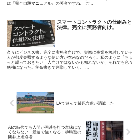
は『完全自殺マニュアル』の著者ですね。 ご...
スマートコントラクトの仕組みと
読書
法律。完全に実務者向け。
久々にビジネス書。完全に実務者向けで、実際に事業を検討している
人が都度参照するような使い方が本来なのだろう。私のように「ちょ
っと齧っておきたい」人向けではないかも知れないが、それでも色々
勉強になった。箇条書きで列挙していく。 ...
LAで遊んで希死念慮が消滅した
AIの時代でも人間が囲碁を打つ意味はな
くならない 最速で強くなる！柳時熏の
囲碁上達道場