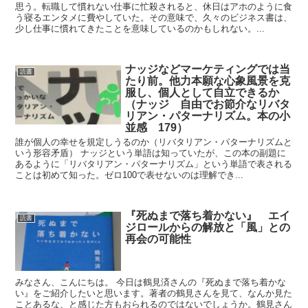
思う。転職して慣れない仕事に忙殺されると、休日はアホのように食
う寝るエンタメに費やしていた。その意味で、久々のビジネス書は、
少し仕事に慣れてきたことを意味しているのかもしれない。...
ナッジなどマーケティングでは当
読書
たり前。他力本願な心象風景を克
服し、個人として自立できるか
（ナッジ 自由でお節介なリバタ
リアン・パターナリズム。本の小
並感 179）
誰が個人の幸せを規定しうるのか（リバタリアン・パターナリズムと
いう形容矛盾） ナッジという単語は知っていたが、この本の副題に
あるように「リバタリアン・パターナリズム」という単語で表される
ことは初めて知った。ゼロ100で表せないのは理解でき...
『死ぬまで落ち着かない』 エイ
読書
ジロールからの解放と「風」との
再会の可能性
みなさん、こんにちは。 今日は鶴見済さんの『死ぬまで落ち着かな
い』をご紹介したいと思います。著者の鶴見さんを見て、なんか見た
ことあるな、と感じた方もおられるのではないでしょうか。鶴見さん