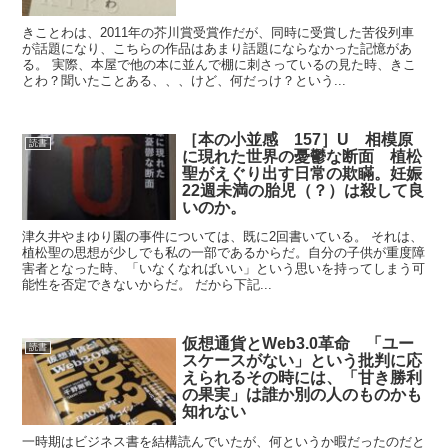
きことわは、2011年の芥川賞受賞作だが、同時に受賞した苦役列車
が話題になり、こちらの作品はあまり話題にならなかった記憶があ
る。 実際、本屋で他の本に並んで棚に刺さっているの見た時、きこ
とわ？聞いたことある、、、けど、何だっけ？という...
［本の小並感 157］U 相模原
読書
に現れた世界の憂鬱な断面 植松
聖がえぐり出す日常の欺瞞。妊娠
22週未満の胎児（？）は殺して良
いのか。
津久井やまゆり園の事件については、既に2回書いている。 それは、
植松聖の思想が少しでも私の一部であるからだ。自分の子供が重度障
害者となった時、「いなくなればいい」という思いを持ってしまう可
能性を否定できないからだ。 だから下記...
仮想通貨とWeb3.0革命 「ユー
読書
スケースがない」という批判に応
えられるその時には、「甘き勝利
の果実」は誰か別の人のものかも
知れない
一時期はビジネス書を結構読んでいたが、何というか暇だったのだと