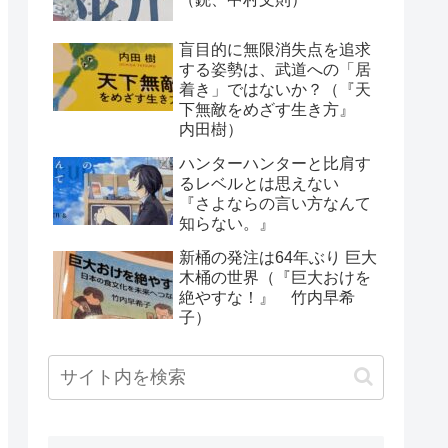
盲目的に無限消失点を追求
する姿勢は、武道への「居
着き」ではないか？（『天
下無敵をめざす生き方』
内田樹）
ハンターハンターと比肩す
るレベルとは思えない
『さよならの言い方なんて
知らない。』
新桶の発注は64年ぶり 巨大
木桶の世界（『巨大おけを
絶やすな！』 竹内早希
子）