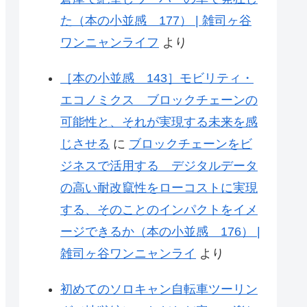
た（本の小並感 177） | 雑司ヶ谷
ワンニャンライフ
より
［本の小並感 143］モビリティ・
エコノミクス ブロックチェーンの
可能性と、それが実現する未来を感
じさせる
に
ブロックチェーンをビ
ジネスで活用する デジタルデータ
の高い耐改竄性をローコストに実現
する、そのことのインパクトをイメ
ージできるか（本の小並感 176） |
雑司ヶ谷ワンニャンライ
より
初めてのソロキャン自転車ツーリン