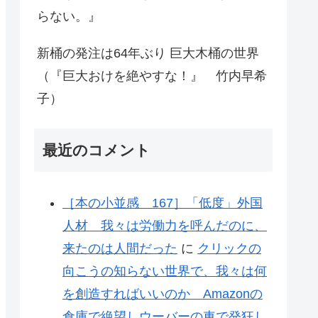
らない。』
新桶の発注は64年ぶり 巨大木桶の世界
（『巨大おけを絶やすな！』 竹内早希
子）
最近のコメント
［本の小並感 167］「低度」外国
人材 我々は労働力を呼んだのに、
来たのは人間だった
に
クリックの
向こうの知らない世界で、我々は何
を創造すればいいのか Amazonの
倉庫で絶望しウーバーの車で発狂し