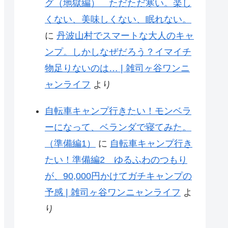
グ（地獄編） ただただ寒い。楽し
くない、美味しくない、眠れない。
に
丹波山村でスマートな大人のキャ
ンプ。しかしなぜだろう？イマイチ
物足りないのは… | 雑司ヶ谷ワンニ
ャンライフ
より
自転車キャンプ行きたい！モンベラ
ーになって、ベランダで寝てみた。
（準備編1）
に
自転車キャンプ行き
たい！準備編2 ゆるふわのつもり
が、90,000円かけてガチキャンプの
予感 | 雑司ヶ谷ワンニャンライフ
よ
り