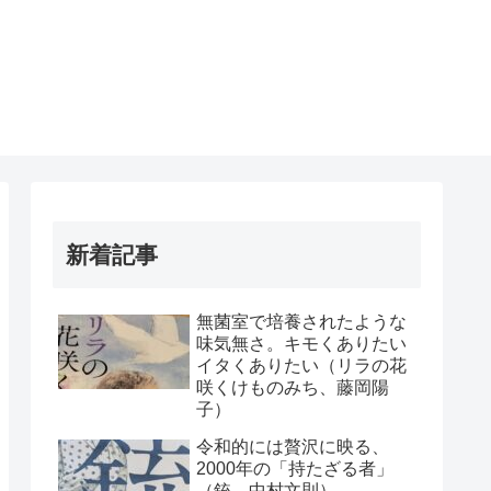
新着記事
無菌室で培養されたような
味気無さ。キモくありたい
イタくありたい（リラの花
咲くけものみち、藤岡陽
子）
令和的には贅沢に映る、
2000年の「持たざる者」
（銃、中村文則）