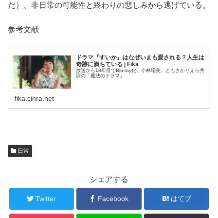
だ）、非日常の可能性と終わりの悲しみから逃げている。
参考文献
ドラマ『すいか』はなぜいまも愛される？人生は
奇跡に満ちている | Fika
放送から18年目でBlu-ray化。小林聡美、ともさかりえら共
演の「魔法のドラマ」
fika.cinra.net
日常
シェアする
Twitter
Facebook
はてブ