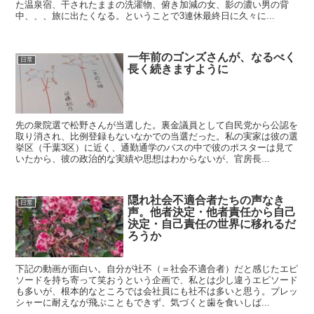
た温泉宿、干されたままの洗濯物、俯き加減の女、影の濃い男の背
中、、、旅に出たくなる。ということで3連休最終日に久々に...
一年前のゴンズさんが、なるべく
日常
長く続きますように
先の衆院選で松野さんが当選した。裏金議員として自民党から公認を
取り消され、比例登録もないなかでの当選だった。私の実家は彼の選
挙区（千葉3区）に近く、通勤通学のバスの中で彼のポスターは見て
いたから、彼の政治的な実績や思想はわからないが、官房長...
隠れ社会不適合者たちの声なき
日常
声。他者決定・他者責任から自己
決定・自己責任の世界に移れるだ
ろうか
下記の動画が面白い。自分が社不（＝社会不適合者）だと感じたエピ
ソードを持ち寄って笑おうという企画で、私とは少し違うエピソード
も多いが、根本的なところでは会社員にも社不は多いと思う。プレッ
シャーに耐えなが飛ぶこともできず、気づくと歯を食いしば...