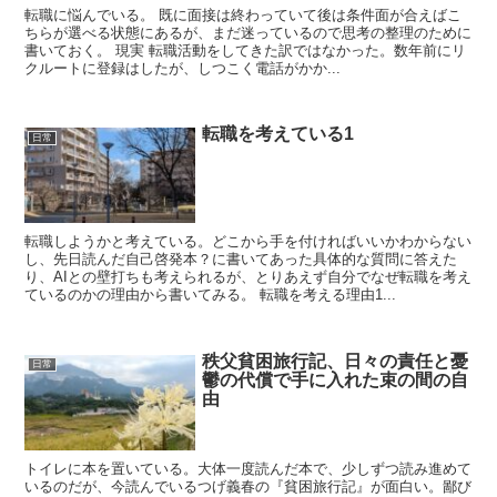
転職に悩んでいる。 既に面接は終わっていて後は条件面が合えばこ
ちらが選べる状態にあるが、まだ迷っているので思考の整理のために
書いておく。 現実 転職活動をしてきた訳ではなかった。数年前にリ
クルートに登録はしたが、しつこく電話がかか...
転職を考えている1
日常
転職しようかと考えている。どこから手を付ければいいかわからない
し、先日読んだ自己啓発本？に書いてあった具体的な質問に答えた
り、AIとの壁打ちも考えられるが、とりあえず自分でなぜ転職を考え
ているのかの理由から書いてみる。 転職を考える理由1...
秩父貧困旅行記、日々の責任と憂
日常
鬱の代償で手に入れた束の間の自
由
トイレに本を置いている。大体一度読んだ本で、少しずつ読み進めて
いるのだが、今読んでいるつげ義春の『貧困旅行記』が面白い。鄙び