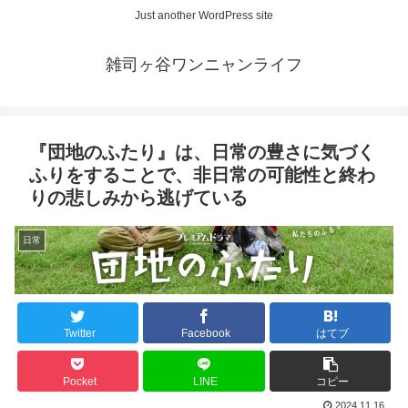
Just another WordPress site
雑司ヶ谷ワンニャンライフ
『団地のふたり』は、日常の豊さに気づく
ふりをすることで、非日常の可能性と終わ
りの悲しみから逃げている
日常
Twitter
Facebook
はてブ
Pocket
LINE
コピー
2024.11.16