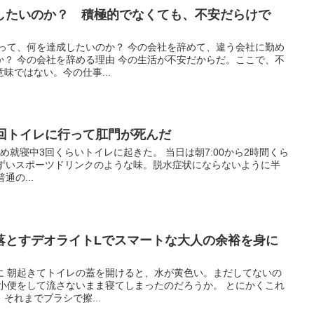
したいのか？ 積極的でなくても、不安だらけで
よって、何を達成したいのか？ 今の会社を辞めて、違う会社に勤め
か？ 今の会社を辞める理由 今の生活が不安だからだ。ここで、不
味ではない。今の仕事...
3回トイレに行って肛門が死んだ
始め就寝中3回くらいトイレに起きた。 当日は朝7:00から2時間くら
まずいスポーツドリンクのような味。脱水症状にならないように半
通の...
落とすデオライトLでスマートな大人の余裕を身に
に 朝起きてトイレの蓋を開けると、水が黄色い。まだしてないの
、小便をして流さないまま寝てしまったのだろうか。 とにかくこれ
それまでブラシで擦...