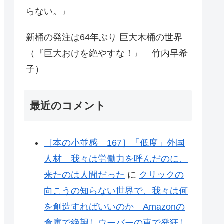
らない。』
新桶の発注は64年ぶり 巨大木桶の世界
（『巨大おけを絶やすな！』 竹内早希
子）
最近のコメント
［本の小並感 167］「低度」外国
人材 我々は労働力を呼んだのに、
来たのは人間だった
に
クリックの
向こうの知らない世界で、我々は何
を創造すればいいのか Amazonの
倉庫で絶望しウーバーの車で発狂し