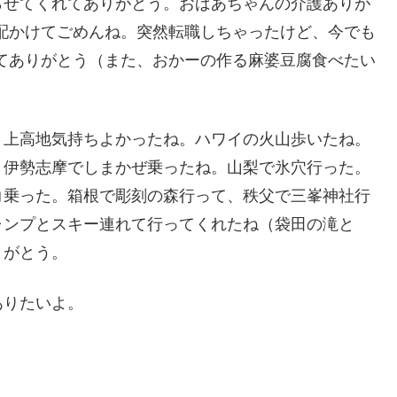
らせてくれてありがとう。おばあちゃんの介護ありが
配かけてごめんね。
突然転職しちゃったけど、今でも
てありがとう（また、
おかーの作る麻婆豆腐食べたい
。
上高地気持ちよかったね。ハワイの火山歩いたね。
。
伊勢志摩でしまかぜ乗ったね。山梨で氷穴行った。
コ乗った。
箱根で彫刻の森行って、
秩父で三峯神社行
ャンプとスキー連れて行ってくれたね（
袋田の滝と
りがとう。
ありたいよ。