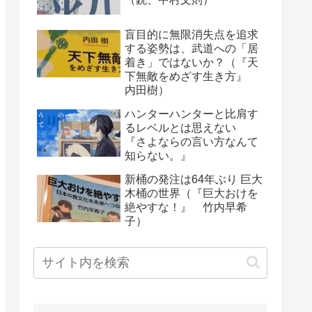
盲目的に無限消失点を追求
する姿勢は、武道への「居
着き」ではないか？（『天
下無敵をめざす生き方』
内田樹）
ハンターハンターと比肩す
るレベルとは思えない
『さよならの言い方なんて
知らない。』
新桶の発注は64年ぶり 巨大
木桶の世界（『巨大おけを
絶やすな！』 竹内早希
子）