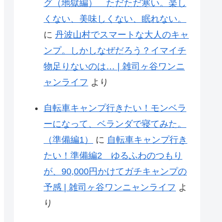
グ（地獄編） ただただ寒い。楽し
くない、美味しくない、眠れない。
に
丹波山村でスマートな大人のキャ
ンプ。しかしなぜだろう？イマイチ
物足りないのは… | 雑司ヶ谷ワンニ
ャンライフ
より
自転車キャンプ行きたい！モンベラ
ーになって、ベランダで寝てみた。
（準備編1）
に
自転車キャンプ行き
たい！準備編2 ゆるふわのつもり
が、90,000円かけてガチキャンプの
予感 | 雑司ヶ谷ワンニャンライフ
よ
り