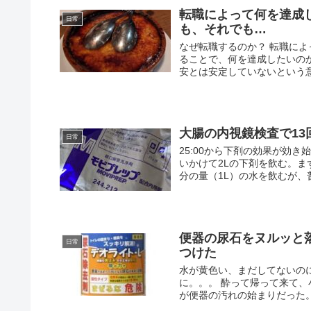
転職によって何を達成
日常
も、それでも…
なぜ転職するのか？ 転職に
ることで、何を達成したいの
安とは安定していないという意
大腸の内視鏡検査で1
日常
25:00から下剤の効果が効き
いかけて2Lの下剤を飲む。
分の量（1L）の水を飲むが、普
便器の尿石をヌルッと
日常
つけた
水が黄色い、まだしてないの
に。。。 酔って帰って来て
が便器の汚れの始まりだった。