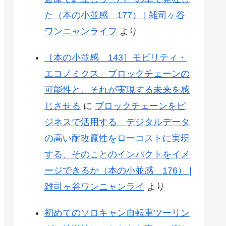
た（本の小並感 177） | 雑司ヶ谷
ワンニャンライフ
より
［本の小並感 143］モビリティ・
エコノミクス ブロックチェーンの
可能性と、それが実現する未来を感
じさせる
に
ブロックチェーンをビ
ジネスで活用する デジタルデータ
の高い耐改竄性をローコストに実現
する、そのことのインパクトをイメ
ージできるか（本の小並感 176） |
雑司ヶ谷ワンニャンライ
より
初めてのソロキャン自転車ツーリン