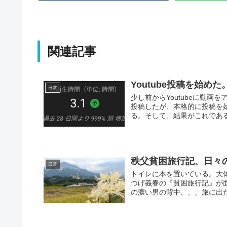
関連記事
Youtube投稿を始
日常
少し前からYoutubeに動画を
投稿したが、本格的に投稿を始
る。そして、結果がこれである。
秩父貧困旅行記、日々
日常
トイレに本を置いている。大
つげ義春の『貧困旅行記』が
の濃い男の背中、、、旅に出た