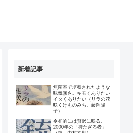
新着記事
無菌室で培養されたような
味気無さ。キモくありたい
イタくありたい（リラの花
咲くけものみち、藤岡陽
子）
令和的には贅沢に映る、
2000年の「持たざる者」
（銃、中村文則）