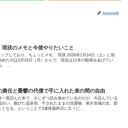
hannnelli
めた。現状のメモと今後やりたいこと
アップしており、ちょっとメモ。 現状 2026年1月24日（土）に初
めたのは3月16日（月）からで、現在は11本の動画をあげてい
 ...
の責任と憂鬱の代償で手に入れた束の間の自由
体一度読んだ本で、少しずつ読み進めているのだが、今読んでいる
面白い。鄙びた温泉宿、干されたままの洗濯物、俯き加減の女、影
くなる。ということで3連休最終日に久々に...