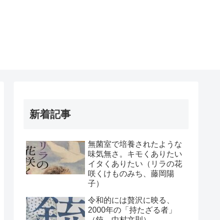
新着記事
無菌室で培養されたような
味気無さ。キモくありたい
イタくありたい（リラの花
咲くけものみち、藤岡陽
子）
令和的には贅沢に映る、
2000年の「持たざる者」
（銃、中村文則）