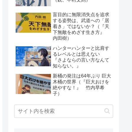
盲目的に無限消失点を追求
する姿勢は、武道への「居
着き」ではないか？（『天
下無敵をめざす生き方』
内田樹）
ハンターハンターと比肩す
るレベルとは思えない
『さよならの言い方なんて
知らない。』
新桶の発注は64年ぶり 巨大
木桶の世界（『巨大おけを
絶やすな！』 竹内早希
子）