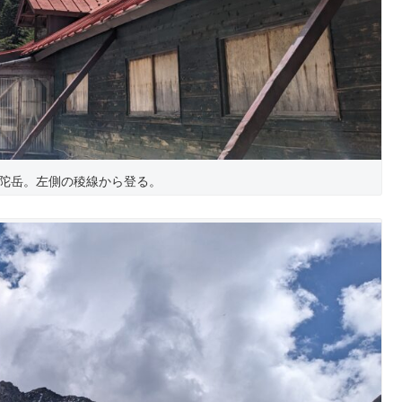
陀岳。左側の稜線から登る。