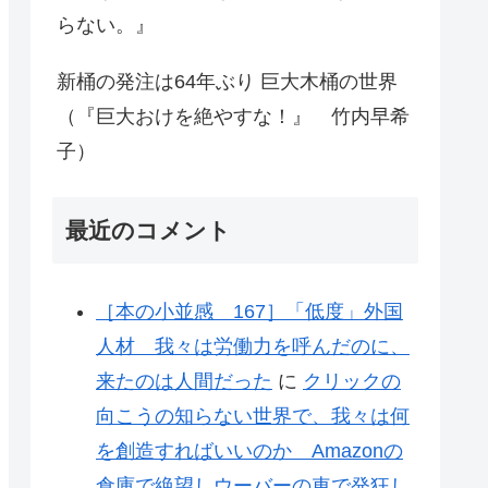
らない。』
新桶の発注は64年ぶり 巨大木桶の世界
（『巨大おけを絶やすな！』 竹内早希
子）
最近のコメント
［本の小並感 167］「低度」外国
人材 我々は労働力を呼んだのに、
来たのは人間だった
に
クリックの
向こうの知らない世界で、我々は何
を創造すればいいのか Amazonの
倉庫で絶望しウーバーの車で発狂し