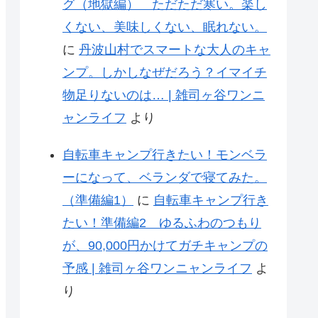
グ（地獄編） ただただ寒い。楽し
くない、美味しくない、眠れない。
に
丹波山村でスマートな大人のキャ
ンプ。しかしなぜだろう？イマイチ
物足りないのは… | 雑司ヶ谷ワンニ
ャンライフ
より
自転車キャンプ行きたい！モンベラ
ーになって、ベランダで寝てみた。
（準備編1）
に
自転車キャンプ行き
たい！準備編2 ゆるふわのつもり
が、90,000円かけてガチキャンプの
予感 | 雑司ヶ谷ワンニャンライフ
よ
り