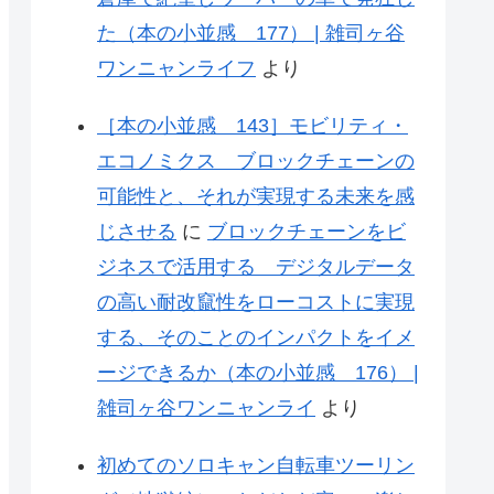
た（本の小並感 177） | 雑司ヶ谷
ワンニャンライフ
より
［本の小並感 143］モビリティ・
エコノミクス ブロックチェーンの
可能性と、それが実現する未来を感
じさせる
に
ブロックチェーンをビ
ジネスで活用する デジタルデータ
の高い耐改竄性をローコストに実現
する、そのことのインパクトをイメ
ージできるか（本の小並感 176） |
雑司ヶ谷ワンニャンライ
より
初めてのソロキャン自転車ツーリン