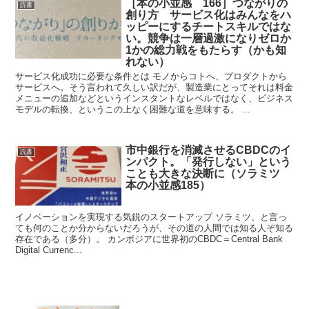
［本の小並感 166］つながりの
読書
創り方 サービス化はみんなをハ
ッピーにするチートスキルではな
い。競争は一層過激になりゼロか
1かの総力戦をもたらす（かも知
れない）
サービス化成功に必要な条件とは モノからコトへ、プロダクトから
サービスへ。そう言われて久しい訳だが、製造業にとってそれは料金
メニューの追加などというインスタントなレベルではなく、ビジネス
モデルの転換、というこの上なく困難な道を意味する。 ...
市中銀行を消滅させるCBDCのイ
読書
ンパクト。「発行しない」という
ことも大きな決断に（ソラミツ
本の小並感185）
イノベーションを実現する気鋭のスタートアップ ソラミツ、と言っ
ても何のことか分からないだろうが、その道の人間では知る人ぞ知る
存在である（多分）。 カンボジアに世界初のCBDC＝Central Bank
Digital Currenc...