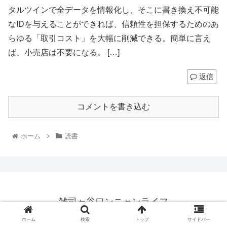
タルツインで全データを情報化し、そこに書き換え不可能
なIDを与えることができれば、信頼性を担保するためのあ
らゆる「取引コスト」を大幅に削減できる。簡単に言え
ば、小売店は不要になる。 […]
返信
コメントを書き込む
ホーム
読書
雑司ヶ谷ワンニャンライフ
© 2020 雑司ヶ谷ワンニャンライフ.
ホーム
検索
トップ
サイドバー