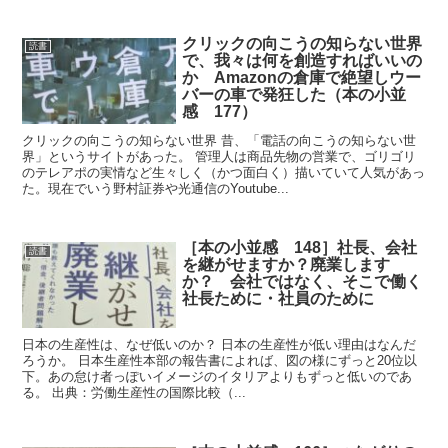
クリックの向こうの知らない世界
読書
で、我々は何を創造すればいいの
か Amazonの倉庫で絶望しウー
バーの車で発狂した（本の小並
感 177）
クリックの向こうの知らない世界 昔、「電話の向こうの知らない世
界」というサイトがあった。 管理人は商品先物の営業で、ゴリゴリ
のテレアポの実情など生々しく（かつ面白く）描いていて人気があっ
た。現在でいう野村証券や光通信のYoutube...
［本の小並感 148］社長、会社
読書
を継がせますか？廃業します
か？ 会社ではなく、そこで働く
社長ために・社員のために
日本の生産性は、なぜ低いのか？ 日本の生産性が低い理由はなんだ
ろうか。 日本生産性本部の報告書によれば、図の様にずっと20位以
下。あの怠け者っぽいイメージのイタリアよりもずっと低いのであ
る。 出典：労働生産性の国際比較（...