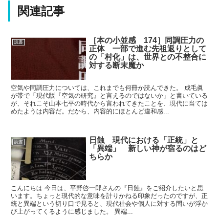
関連記事
［本の小並感 174］同調圧力の
読書
正体 一部で進む先祖返りとして
の「村化」は、世界との不整合に
対する断末魔か
空気や同調圧力については、これまでも何冊か読んできた。 成毛眞
が帯で「現代版『空気の研究』と言えるのではないか」と書いている
が、それこそ山本七平の時代から言われてきたことを、現代に当ては
めたようは内容だ。だから、内容的にほとんど違和感...
日蝕 現代における「正統」と
読書
「異端」 新しい神が宿るのはど
ちらか
こんにちは 今日は、平野啓一郎さんの『日蝕』をご紹介したいと思
います。ちょっと現代的な意味を計りかねる印象だったのですが、正
統と異端という切り口で見ると、現代社会や個人に対する問いが浮か
び上がってくるように感じました。 異端...