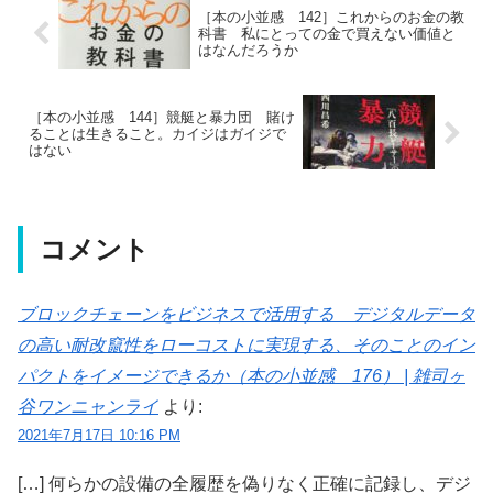
［本の小並感 142］これからのお金の教
科書 私にとっての金で買えない価値と
はなんだろうか
［本の小並感 144］競艇と暴力団 賭け
ることは生きること。カイジはガイジで
はない
コメント
ブロックチェーンをビジネスで活用する デジタルデータ
の高い耐改竄性をローコストに実現する、そのことのイン
パクトをイメージできるか（本の小並感 176） | 雑司ヶ
谷ワンニャンライ
より:
2021年7月17日 10:16 PM
[…] 何らかの設備の全履歴を偽りなく正確に記録し、デジ