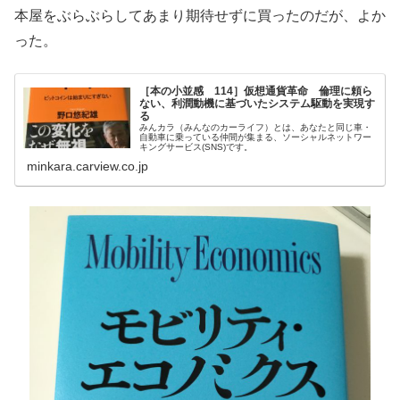
本屋をぶらぶらしてあまり期待せずに買ったのだが、よか
った。
［本の小並感 114］仮想通貨革命 倫理に頼ら
ない、利潤動機に基づいたシステム駆動を実現す
る
みんカラ（みんなのカーライフ）とは、あなたと同じ車・
自動車に乗っている仲間が集まる、ソーシャルネットワー
キングサービス(SNS)です。
minkara.carview.co.jp