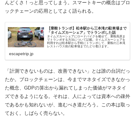
んどくさ！っと思ってしまう。スマートキーの概念はブロ
ックチェーンの応用としてよく語られる。
【乗鞍トランポ】松本駅から三本滝の駐車場まで
「タイムズカーシェア」でトランポした話
タイムズカーシェアにロードバイクを載せて、乗鞍高原ま
でトランポする方法について記載。タイムズカーシェアを
利用すれば松本駅から手軽にトランポして、乗鞍の三本滝
レストハウス前の駐車場までたどり着けます。
escapetrip.jp
「計測できないものは、改善できない」とは誰の台詞だっ
たか。ブロックチェーンは、今までマネタイズできなかっ
た概念、GDPの算出から漏れてしまった価値がマネタイ
ズできるようになる。それは、人によっては資本への疎外
であるかも知れないが、進むべき道だろう。この本は取っ
ておく。しばらく売らない。