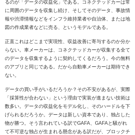
るのが「データの収益化」である。コネクテッドカーは常
に周囲のデータを収集し続け、そしてそのデータ、事故情
報や渋滞情報などをインフラ維持業者や自治体、または地
図の作成業者などに売る、というモデルである。
正直これはどこまで実現性、収益改善に寄与するのか分か
らない。車メーカーは、コネクテッドカーが収集する全て
のデータを収集するように契約してくるだろう。今の無料
のアプリと同じである。だから自動車メーカーは期待でき
ない。
データの買い手がいるだろうか？その不安があるが、実際
「採算性が合わない」という理由で実装が進まない技術は
数多い。データの収益化をモデル化し、そのハードルを下
げられるだろうか。データは新しい資本であり、独占した
物が勝つ。そう言われている訳でGAFA、GAFAと騒がれ
て不可逆な独占が生まれる懸念がある訳だが、ブロックチ