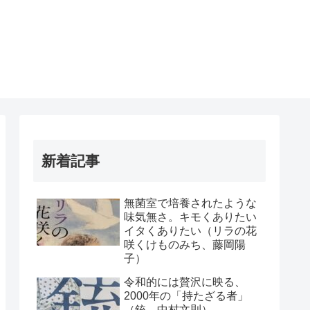
新着記事
無菌室で培養されたような
味気無さ。キモくありたい
イタくありたい（リラの花
咲くけものみち、藤岡陽
子）
令和的には贅沢に映る、
2000年の「持たざる者」
（銃、中村文則）