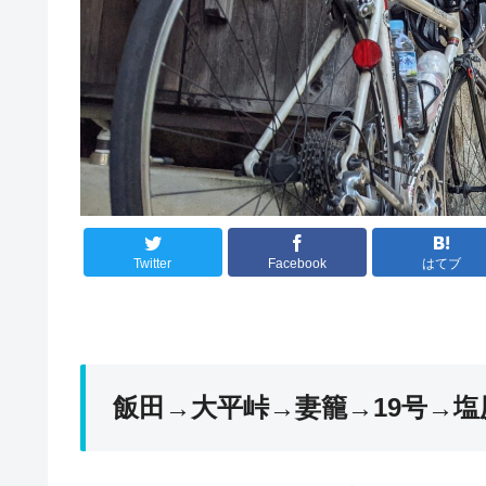
Twitter
Facebook
はてブ
飯田→大平峠→妻籠→19号→塩