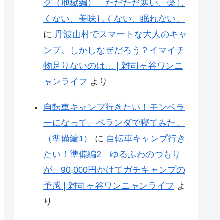
グ（地獄編） ただただ寒い。楽し
くない、美味しくない、眠れない。
に
丹波山村でスマートな大人のキャ
ンプ。しかしなぜだろう？イマイチ
物足りないのは… | 雑司ヶ谷ワンニ
ャンライフ
より
自転車キャンプ行きたい！モンベラ
ーになって、ベランダで寝てみた。
（準備編1）
に
自転車キャンプ行き
たい！準備編2 ゆるふわのつもり
が、90,000円かけてガチキャンプの
予感 | 雑司ヶ谷ワンニャンライフ
よ
り