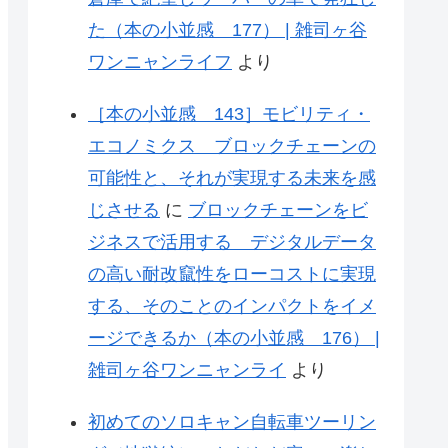
た（本の小並感 177） | 雑司ヶ谷
ワンニャンライフ
より
［本の小並感 143］モビリティ・
エコノミクス ブロックチェーンの
可能性と、それが実現する未来を感
じさせる
に
ブロックチェーンをビ
ジネスで活用する デジタルデータ
の高い耐改竄性をローコストに実現
する、そのことのインパクトをイメ
ージできるか（本の小並感 176） |
雑司ヶ谷ワンニャンライ
より
初めてのソロキャン自転車ツーリン