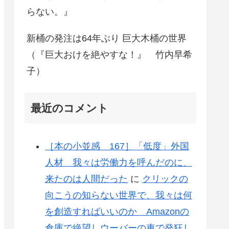
らない。』
新桶の発注は64年ぶり 巨大木桶の世界
（『巨大おけを絶やすな！』 竹内早希
子）
最近のコメント
［本の小並感 167］「低度」外国
人材 我々は労働力を呼んだのに、
来たのは人間だった
に
クリックの
向こうの知らない世界で、我々は何
を創造すればいいのか Amazonの
倉庫で絶望しウーバーの車で発狂し