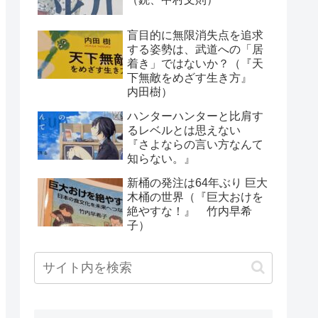
盲目的に無限消失点を追求
する姿勢は、武道への「居
着き」ではないか？（『天
下無敵をめざす生き方』
内田樹）
ハンターハンターと比肩す
るレベルとは思えない
『さよならの言い方なんて
知らない。』
新桶の発注は64年ぶり 巨大
木桶の世界（『巨大おけを
絶やすな！』 竹内早希
子）