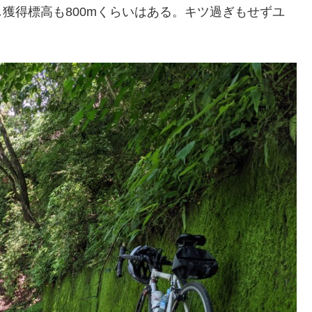
獲得標高も800mくらいはある。キツ過ぎもせずユ