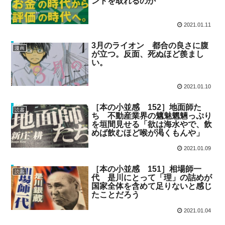
ントを取れるのか
2021.01.11
3月のライオン 都合の良さに腹
漫画
が立つ。反面、死ぬほど羨まし
い。
2021.01.10
［本の小並感 152］地面師た
読書
ち 不動産業界の魑魅魍魎っぷり
を垣間見せる「欲は海水やで、飲
めば飲むほど喉が渇くもんや」
2021.01.09
［本の小並感 151］相場師一
読書
代 是川にとって「理」の詰めが
国家全体を含めて足りないと感じ
たことだろう
2021.01.04