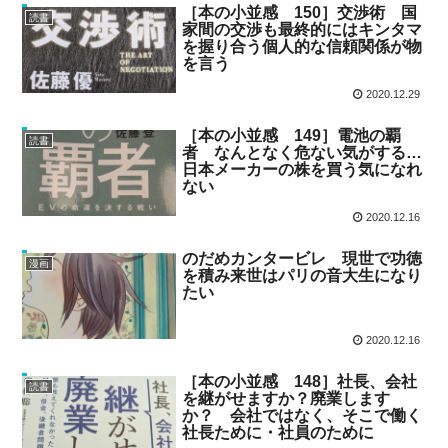
［本の小並感 150］交渉術 国
読書
家間の交渉も最終的にはキンタマ
を握り合う個人的な信頼関係が物
を言う
2020.12.29
［本の小並感 149］電池の覇
読書
者 なんとなく危ない気がする…
日本メーカーの株を買う気になれ
ない
2020.12.16
のだめカンタービレ 現世で功徳
漫画
を積み来世はパリの音大生になり
たい
2020.12.16
［本の小並感 148］社長、会社
読書
を継がせますか？廃業します
か？ 会社ではなく、そこで働く
社長ために・社員のために