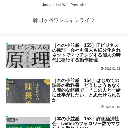
Just another WordPress site
雑司ヶ谷ワンニャンライフ
［本の小並感 155］ITビジネス
読書
の原理 会社も個人も細分化され
ネットでマッチングする個人の時
代に移行する動作原理
2021.01.23
［本の小並感 154］はじめての
読書
課長の教科書 どうしようもなく
人間的な組織で、「この人と一緒
に仕事がしたい」と思わせられる
か
2021.01.16
［本の小並感 153］評価経済社
読書
会 twitterのフォロワー数でマウ