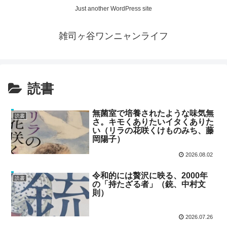
Just another WordPress site
雑司ヶ谷ワンニャンライフ
読書
無菌室で培養されたような味気無
読書
さ。キモくありたいイタくありた
い（リラの花咲くけものみち、藤
岡陽子）
2026.08.02
令和的には贅沢に映る、2000年
読書
の「持たざる者」（銃、中村文
則）
2026.07.26