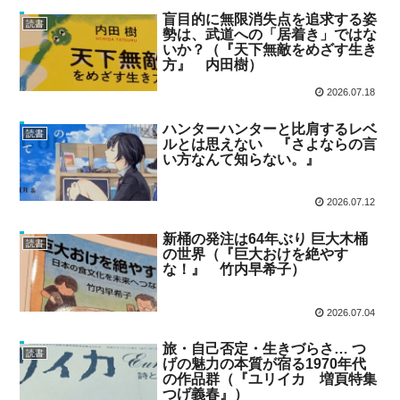
盲目的に無限消失点を追求する姿
読書
勢は、武道への「居着き」ではな
いか？（『天下無敵をめざす生き
方』 内田樹）
2026.07.18
ハンターハンターと比肩するレベ
読書
ルとは思えない 『さよならの言
い方なんて知らない。』
2026.07.12
新桶の発注は64年ぶり 巨大木桶
読書
の世界（『巨大おけを絶やす
な！』 竹内早希子）
2026.07.04
旅・自己否定・生きづらさ… つ
読書
げの魅力の本質が宿る1970年代
の作品群（『ユリイカ 増頁特集
つげ義春』）