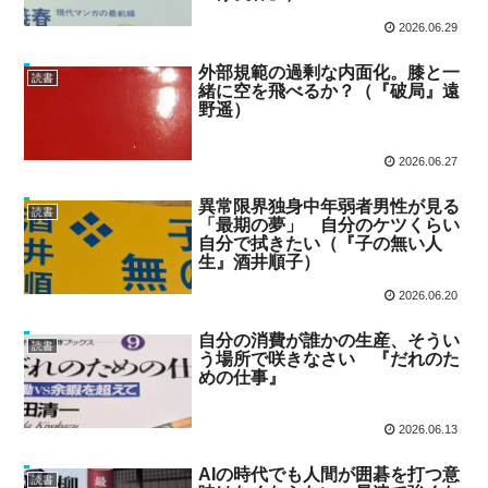
2026.06.29
外部規範の過剰な内面化。膝と一
読書
緒に空を飛べるか？（『破局』遠
野遥）
2026.06.27
異常限界独身中年弱者男性が見る
読書
「最期の夢」 自分のケツくらい
自分で拭きたい（『子の無い人
生』酒井順子）
2026.06.20
自分の消費が誰かの生産、そうい
読書
う場所で咲きなさい 『だれのた
めの仕事』
2026.06.13
AIの時代でも人間が囲碁を打つ意
読書