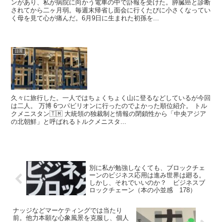
ンがあり、私が病院に向かう電車の中で訃報を受けた。膵臓癌と診断
されてから二ヶ月弱。毎週末帰省し面会に行くたびに小さくなってい
く母を見て心が痛んだ。6月9日に生まれた初孫を...
日常
久々に旅行した。一人ではちょくちょく山に登るなどしているが今回
は二人。 万博 6つパビリオンに行ったのでよかった順位紹介。 トル
クメニスタン🇹🇲 大統領の独裁制と情報の閉鎖性から「中央アジア
の北朝鮮」と呼ばれるトルクメニスタ...
別に私が勉強しなくても、ブロックチェ
ーンのビジネス応用は進み世界は廻る。
しかし、それでいいのか？ ビジネスブ
ロックチェーン（本の小並感 178）
ナッジなどマーケティングでは当たり
前。他力本願な心象風景を克服し、個人