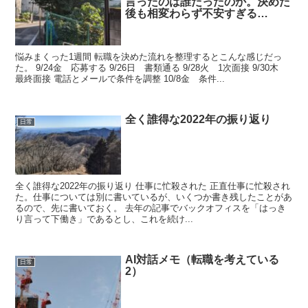
言ったのは誰だったのか。決めた
後も相変わらず不安すぎる…
悩みまくった1週間 転職を決めた流れを整理するとこんな感じだっ
た。 9/24金 応募する 9/26日 書類通る 9/28火 1次面接 9/30木
最終面接 電話とメールで条件を調整 10/8金 条件...
全く誰得な2022年の振り返り
日常
全く誰得な2022年の振り返り 仕事に忙殺された 正直仕事に忙殺され
た。仕事については別に書いているが、いくつか書き残したことがあ
るので、先に書いておく。 去年の記事でバックオフィスを「はっき
り言って下働き」であるとし、これを続け...
AI対話メモ（転職を考えている
日常
2）