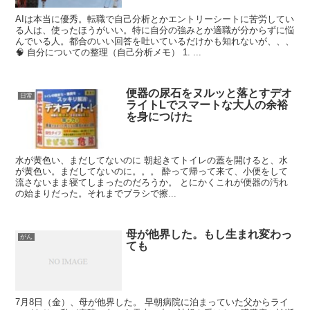
AIは本当に優秀。転職で自己分析とかエントリーシートに苦労してい
る人は、使ったほうがいい。特に自分の強みとか適職が分からずに悩
んでいる人。都合のいい回答を吐いているだけかも知れないが、、、
🧠 自分についての整理（自己分析メモ） 1. ...
便器の尿石をヌルッと落とすデオ
日常
ライトLでスマートな大人の余裕
を身につけた
水が黄色い、まだしてないのに 朝起きてトイレの蓋を開けると、水
が黄色い。まだしてないのに。。。 酔って帰って来て、小便をして
流さないまま寝てしまったのだろうか。 とにかくこれが便器の汚れ
の始まりだった。それまでブラシで擦...
母が他界した。もし生まれ変わっ
がん
ても
7月8日（金）、母が他界した。 早朝病院に泊まっていた父からライ