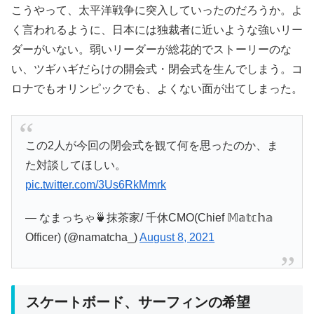
こうやって、太平洋戦争に突入していったのだろうか。よ
く言われるように、日本には独裁者に近いような強いリー
ダーがいない。弱いリーダーが総花的でストーリーのな
い、ツギハギだらけの開会式・閉会式を生んでしまう。コ
ロナでもオリンピックでも、よくない面が出てしまった。
この2人が今回の閉会式を観て何を思ったのか、ま
た対談してほしい。
pic.twitter.com/3Us6RkMmrk
— なまっちゃ🍵抹茶家/ 千休CMO(Chief 𝕄𝕒𝕥𝕔𝕙𝕒
Officer) (@namatcha_)
August 8, 2021
スケートボード、サーフィンの希望