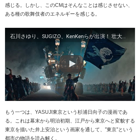
感じる。しかし、このCMはそんなことは感じさせない、
ある種の歌舞伎者のエネルギーを感じる。
石川さゆり、SUGIZO、KenKenらが出演！ 壮大なスケールの「ペプシ Jコーラ」新CM「怪物舞踏団」篇
もう一つは、YASUJI東京という杉浦日向子の漫画であ
る。これは幕末から明治初期、江戸から東京へと変貌する
東京を描いた井上安治という画家を通して、”東京”という
都市の物語を読み解く。