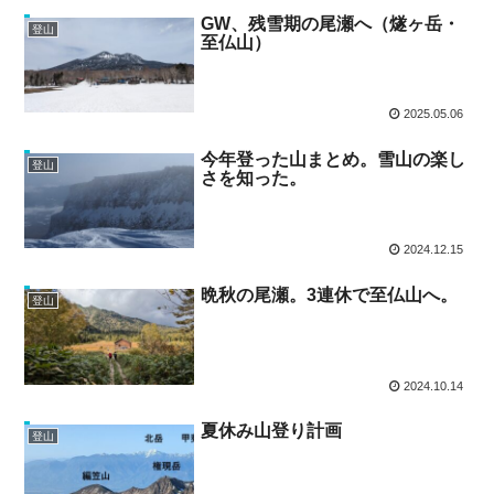
GW、残雪期の尾瀬へ（燧ヶ岳・
登山
至仏山）
2025.05.06
今年登った山まとめ。雪山の楽し
登山
さを知った。
2024.12.15
晩秋の尾瀬。3連休で至仏山へ。
登山
2024.10.14
夏休み山登り計画
登山