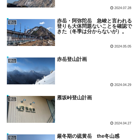
2024.07.28
赤岳・阿弥陀岳 急峻と言われる
登山
登りも大体問題ないことを確認で
きた（冬季は分からないが）。
2024.05.05
赤岳登山計画
登山
2024.04.29
雁坂峠登山計画
登山
2024.04.27
厳冬期の硫黄岳 the冬山感
登山