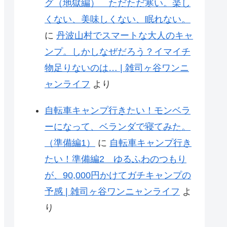
グ（地獄編） ただただ寒い。楽し
くない、美味しくない、眠れない。
に
丹波山村でスマートな大人のキャ
ンプ。しかしなぜだろう？イマイチ
物足りないのは… | 雑司ヶ谷ワンニ
ャンライフ
より
自転車キャンプ行きたい！モンベラ
ーになって、ベランダで寝てみた。
（準備編1）
に
自転車キャンプ行き
たい！準備編2 ゆるふわのつもり
が、90,000円かけてガチキャンプの
予感 | 雑司ヶ谷ワンニャンライフ
よ
り