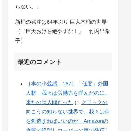
らない。』
新桶の発注は64年ぶり 巨大木桶の世界
（『巨大おけを絶やすな！』 竹内早希
子）
最近のコメント
［本の小並感 167］「低度」外国
人材 我々は労働力を呼んだのに、
来たのは人間だった
に
クリックの
向こうの知らない世界で、我々は何
を創造すればいいのか Amazonの
倉庫で絶望しウーバーの車で発狂し