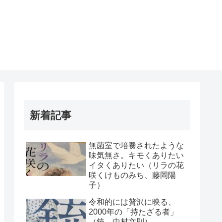
新着記事
無菌室で培養されたような
味気無さ。キモくありたい
イタくありたい（リラの花
咲くけものみち、藤岡陽
子）
令和的には贅沢に映る、
2000年の「持たざる者」
（銃、中村文則）