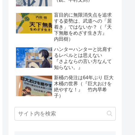
盲目的に無限消失点を追求
する姿勢は、武道への「居
着き」ではないか？（『天
下無敵をめざす生き方』
内田樹）
ハンターハンターと比肩す
るレベルとは思えない
『さよならの言い方なんて
知らない。』
新桶の発注は64年ぶり 巨大
木桶の世界（『巨大おけを
絶やすな！』 竹内早希
子）