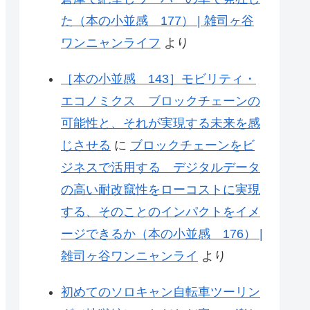
た（本の小並感 177） | 雑司ヶ谷
ワンニャンライフ
より
［本の小並感 143］モビリティ・
エコノミクス ブロックチェーンの
可能性と、それが実現する未来を感
じさせる
に
ブロックチェーンをビ
ジネスで活用する デジタルデータ
の高い耐改竄性をローコストに実現
する、そのことのインパクトをイメ
ージできるか（本の小並感 176） |
雑司ヶ谷ワンニャンライ
より
初めてのソロキャン自転車ツーリン