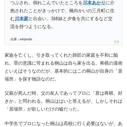
つぶされ、倒れこんでいたところを
川本あかり
に介
抱されたことがきっかけで、橋向かいの三月町に住
む
川本家
と出会い、3姉妹と夕食を共にするなど交
流を持つようになる。
出典：wikipedia
家族を亡くし、引き取ってくれた師匠の家庭を不和に陥
れ、罪の意識に苛まれる桐山は自ら家を出る。将棋の漫画
といえばそうなのだが、基本的にはこの桐山が自身の「居
場所」を探す物語なのだ。
父親が死んだ時、父の友人であってプロに「君は将棋、好
きか」と問われる。桐山ははいと答えるが、しかしそれは
「居場所」が欲しいだけの嘘だった。
中学生でプロになった桐山は高校に行く必要はないが、あ