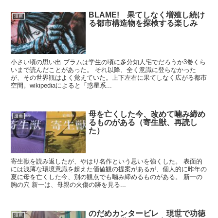
BLAME! 果てしなく増殖し続け
漫画
る都市構造物を探検する楽しみ
小さい頃の思い出 ブラムは学生の頃に多分知人宅でだろうか3巻くら
いまで読んだことがあった。 それ以降、全く意識に登らなかった
が、その世界観はよく覚えていた。上下左右に果てしなく広がる都市
空間。wikipediaによると「惑星系...
母を亡くした今、改めて噛み締め
漫画
るものがある（寄生獣、再読し
た）
寄生獣を読み返したが、やはり名作という思いを強くした。 表面的
には浅薄な環境意識を超えた価値観の提案があるが、個人的に昨年の
夏に母を亡くした今、別の観点でも噛み締めるものがある。 新一の
胸の穴 新一は、母親の火傷の跡を見る...
のだめカンタービレ 現世で功徳
漫画