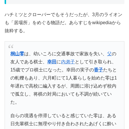
ハチミツとクローバーでもそうだったが、3月のライオン
も「居場所」をめぐる物語だ。あらすじをwikipediaから
抜粋する。
桐山零
は、幼いころに交通事故で家族を失い、
父
の
友人である棋士、
幸田
に
内弟子
として引き取られ、
15歳でプロ棋士になった。幸田の実子の
香子
たちと
の軋轢もあり、六月町にて1人暮らしを始めた零は1
年遅れで高校に編入するが、周囲に溶け込めず校内
で孤立し、将棋の対局においても不調が続いてい
た。
自らの境遇を停滞していると感じていた零は、ある
日先輩棋士に無理やり付き合わされたあげくに酔い