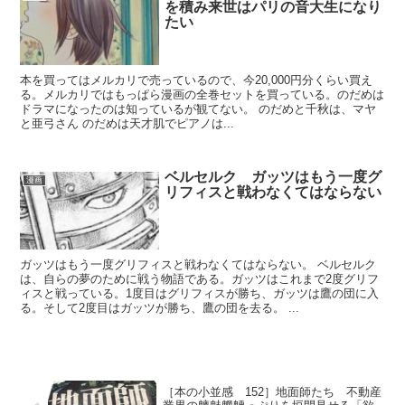
を積み来世はパリの音大生になり
たい
本を買ってはメルカリで売っているので、今20,000円分くらい買え
る。メルカリではもっぱら漫画の全巻セットを買っている。のだめは
ドラマになったのは知っているが観てない。 のだめと千秋は、マヤ
と亜弓さん のだめは天才肌でピアノは...
ベルセルク ガッツはもう一度グ
漫画
リフィスと戦わなくてはならない
ガッツはもう一度グリフィスと戦わなくてはならない。 ベルセルク
は、自らの夢のために戦う物語である。ガッツはこれまで2度グリフ
ィスと戦っている。1度目はグリフィスが勝ち、ガッツは鷹の団に入
る。そして2度目はガッツが勝ち、鷹の団を去る。 ...
［本の小並感 152］地面師たち 不動産