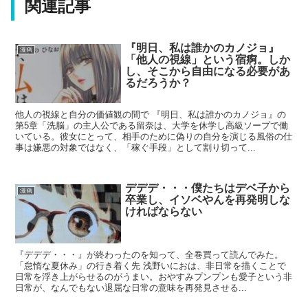
関連記事
『明日、私は誰かのカノジョ』
漫画
「他人の視線」という宿痾。しか
し、そこから自由になる必要があ
るだろうか？
他人の視線と自分の価値観の間で 『明日、私は誰かのカノジョ』の
第5章「洗脳」の主人公である留奈は、大学を休学し高級ソープで働
いている。彼女にとって、相手のために偽りの自分を演じる風俗の仕
事は嫌悪の対象ではなく、「稼ぐ手段」として割り切って...
デデデ・・・僕たちはデベ子から
漫画
卒業し、イソベやんを再発明しな
ければならない
『デデデ・・・』が終わったのを知って、全巻買って読んでみた。
「怠惰な夏休み」の行き着く先 浅野いにおは、非日常を描くことで
日常を浮き上がらせるのがうまい。おやすみプンプンも愛子という非
日常が、なんでもない退屈な日常の意味を再発見させる...