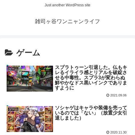
Just another WordPress site
雑司ヶ谷ワンニャンライフ
ゲーム
スプラトゥーン引退した。仏もキ
ゲーム
レるイライラ感とリアルを破綻さ
せる中毒性。スプラ3が変わらぬ
鮮やかなドス黒いインクでありま
すように
2021.09.06
ソシャゲはキャラや装備を売って
ゲーム
いるのでは「ない」（放置少女引
退しました）
2020.11.30